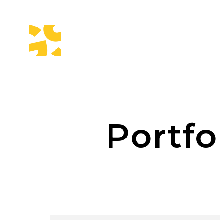
Home
Chi siamo
Team
Portfo
I nostri lavori
Servizi
Blog