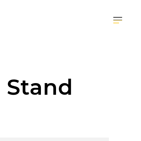
info@graphis-studio.it
+39 0766 39800
:
Stand
e