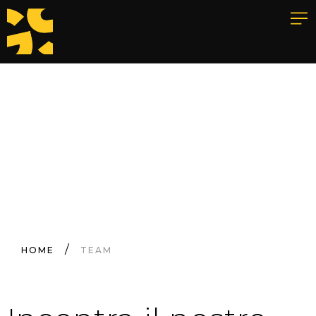
Home
Chi siamo
Team
I nostri lavori
Servizi
Blog
Contatti
HOME
TEAM
Parla con un esperto
PRENOTA UNA CONSULENZA