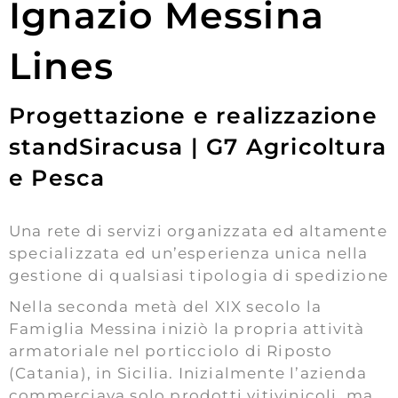
Ignazio Messina
Lines
Progettazione e realizzazione
stand
Siracusa | G7 Agricoltura
e Pesca
Una rete di servizi organizzata ed altamente
specializzata ed un’esperienza unica nella
gestione di qualsiasi tipologia di spedizione
Nella seconda metà del XIX secolo la
Famiglia Messina iniziò la propria attività
armatoriale nel porticciolo di Riposto
(Catania), in Sicilia. Inizialmente l’azienda
commerciava solo prodotti vitivinicoli, ma